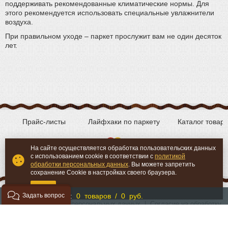
поддерживать рекомендованные климатические нормы. Для
этого рекомендуется использовать специальные увлажнители
воздуха.
При правильном уходе – паркет прослужит вам не один десяток
лет.
Прайс-листы
Лайфхаки по паркету
Каталог товар
На сайте осуществляется обработка пользовательских данных
с использованием cookie в соответствии с
политикой
Вконтакте
YouTube
обработки персональных данных
. Вы можете запретить
сохранение Cookie в настройках своего браузера.
OK
Задать вопрос
Моя корзина:
0 товаров / 0 руб.
Политика обработки персональных данных
|
Согласие на обработку
персональных данных
©
«Мой-Пол.ру» - продажа паркета, паркетной доски и
сопутствующих материалов.