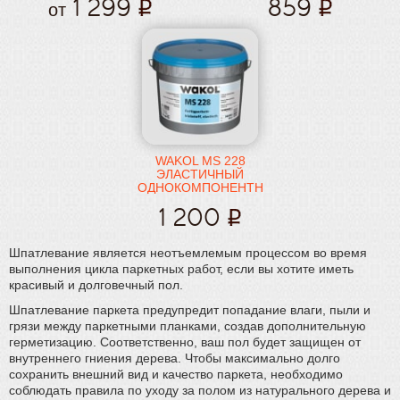
1 299
859
от
WAKOL MS 228
ЭЛАСТИЧНЫЙ
ОДНОКОМПОНЕНТНЫЙ
КЛЕЙ ДЛЯ ПАРКЕТА
1 200
НА ОСНОВЕ
СИЛАНА
Шпатлевание является неотъемлемым процессом во время
выполнения цикла паркетных работ, если вы хотите иметь
красивый и долговечный пол.
Шпатлевание паркета предупредит попадание влаги, пыли и
грязи между паркетными планками, создав дополнительную
герметизацию. Соответственно, ваш пол будет защищен от
внутреннего гниения дерева. Чтобы максимально долго
сохранить внешний вид и качество паркета, необходимо
соблюдать правила по уходу за полом из натурального дерева и