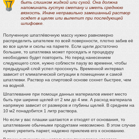
быть слишком жидкой или сухой. Она должна
напоминать густую сметану и иметь среднюю
вязкость. Иначе неправильно замешанный раствор
осядет в щелях или вылетит при последующей
шлифовке.
Полученную шпатлёвочную массу нужно равномерно
распределить шпателем по всей поверхности, плотно забив её
во все щели и сколы на паркете. Если щели достаточно
большие, то шпатлевка может проседать и процедуру
необходимо будет повторить. Но перед нанесением
следующего слоя, нужно соблюсти паузу во времени, чтобы
предыдущий слой успел просохнуть. Временной интервал
зависит от климатической ситуации в помещении и самой
шпатлевки. Раствор на спиртовой основе сохнет быстрее, чем
на водной.
Шпатлевание при помощи данных материалов имеет место
быть при ширине щелей от 2 мм до 4 мм. А расход материала
напрямую зависит от размеров и глубины щелей. В среднем на
10 м2 понадобится 1 литр раствора.
Но если у вас плашки шатаются и отходят от основания, то
шпатлевание обычными продуктами невозможно. В этом случае
нужно укрепить паркет, надежно приклеив его к основанию.