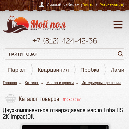
Личный кабинет (
Войти
/
Регистрация
)
+7
(812)
424-42-36
Паркет
Кварцвинил
Пробка
Ламин
Главная
Каталог
Масла и краски
Интерьерные решения
Каталог товаров
Паркет
Двухкомпонентное отверждаемое масло Loba HS
Кварцвинил
2K ImpactOil
Пробка
Ламинат