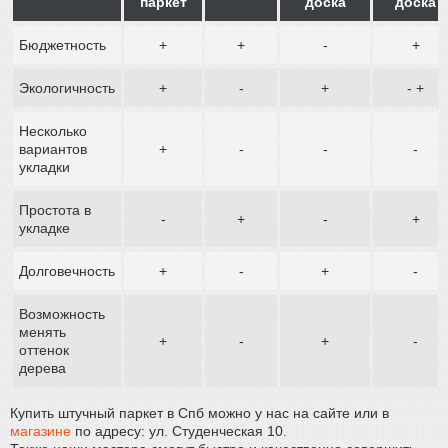
паркет
доска
доска
Бюджетность
+
+
-
+
Экологичность
+
-
+
- +
Несколько
вариантов
+
-
-
-
укладки
Простота в
-
+
-
+
укладке
Долговечность
+
-
+
-
Возможность
менять
+
-
+
-
оттенок
дерева
Купить штучный паркет в Спб можно у нас на сайте или в
магазине
по адресу: ул. Студенческая 10.