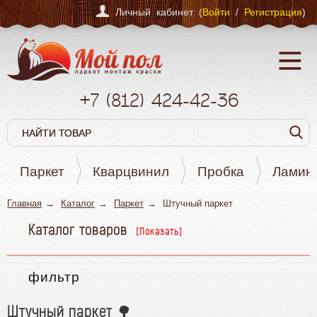
Личный кабинет (
Войти
/
Регистрация
)
+7
(812)
424-42-36
Паркет
Кварцвинил
Пробка
Ламин
Главная
Каталог
Паркет
Штучный паркет
Каталог товаров
Паркет
фильтр
Штучный паркет
2
Паркетная доска
стоимость, м
Штучный паркет 🌳
Английская елка