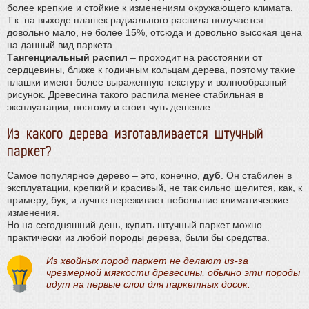
более крепкие и стойкие к изменениям окружающего климата.
Т.к. на выходе плашек радиального распила получается
довольно мало, не более 15%, отсюда и довольно высокая цена
на данный вид паркета.
Тангенциальный распил
– проходит на расстоянии от
сердцевины, ближе к годичным кольцам дерева, поэтому такие
плашки имеют более выраженную текстуру и волнообразный
рисунок. Древесина такого распила менее стабильная в
эксплуатации, поэтому и стоит чуть дешевле.
Из какого дерева изготавливается штучный
паркет?
Самое популярное дерево – это, конечно,
дуб
. Он стабилен в
эксплуатации, крепкий и красивый, не так сильно щелится, как, к
примеру, бук, и лучше переживает небольшие климатические
изменения.
Но на сегодняшний день, купить штучный паркет можно
практически из любой породы дерева, были бы средства.
Из хвойных пород паркет не делают из-за
чрезмерной мягкости древесины, обычно эти породы
идут на первые слои для паркетных досок.