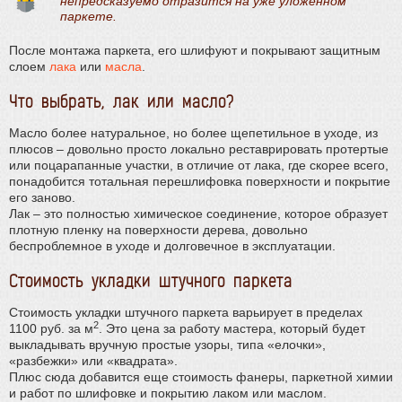
непредсказуемо отразится на уже уложенном
паркете.
После монтажа паркета, его шлифуют и покрывают защитным
слоем
лака
или
масла
.
Что выбрать, лак или масло?
Масло более натуральное, но более щепетильное в уходе, из
плюсов – довольно просто локально реставрировать протертые
или поцарапанные участки, в отличие от лака, где скорее всего,
понадобится тотальная перешлифовка поверхности и покрытие
его заново.
Лак – это полностью химическое соединение, которое образует
плотную пленку на поверхности дерева, довольно
беспроблемное в уходе и долговечное в эксплуатации.
Стоимость укладки штучного паркета
Стоимость укладки штучного паркета варьирует в пределах
2
1100 руб. за м
. Это цена за работу мастера, который будет
выкладывать вручную простые узоры, типа «елочки»,
«разбежки» или «квадрата».
Плюс сюда добавится еще стоимость фанеры, паркетной химии
и работ по шлифовке и покрытию лаком или маслом.