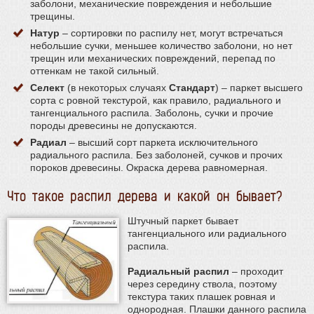
заболони, механические повреждения и небольшие
трещины.
Натур
– сортировки по распилу нет, могут встречаться
небольшие сучки, меньшее количество заболони, но нет
трещин или механических повреждений, перепад по
оттенкам не такой сильный.
Селект
(в некоторых случаях
Стандарт
) – паркет высшего
сорта с ровной текстурой, как правило, радиального и
тангенциального распила. Заболонь, сучки и прочие
породы древесины не допускаются.
Радиал
– высший сорт паркета исключительного
радиального распила. Без заболоней, сучков и прочих
пороков древесины. Окраска дерева равномерная.
Что такое распил дерева и какой он бывает?
Штучный паркет бывает
тангенциального или радиального
распила.
Радиальный распил
– проходит
через середину ствола, поэтому
текстура таких плашек ровная и
однородная. Плашки данного распила