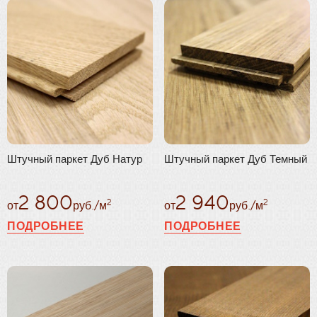
по цвету
Плинтус
ВП (Россия)
Паркетная химия
Damy Floor (Китай)
Масла и краски
Сбросить фильтр
Инструмент и расходные материалы
Штучный паркет Дуб Натур
Штучный паркет Дуб Темный
2 800
2 940
2
2
от
руб./м
от
руб./м
ПОДРОБНЕЕ
ПОДРОБНЕЕ