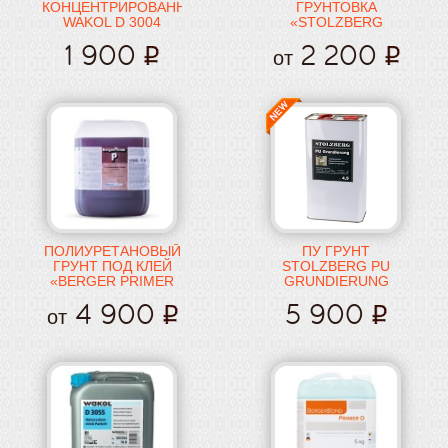
КОНЦЕНТРИРОВАННЫЙ
ГРУНТОВКА
WAKOL D 3004
«STOLZBERG
GRUNDIERUNG
1 900
2 200
PRO»
от
ПОЛИУРЕТАНОВЫЙ
ПУ ГРУНТ
ГРУНТ ПОД КЛЕЙ
STOLZBERG PU
«BERGER PRIMER
GRUNDIERUNG
P»
4 900
5 900
от