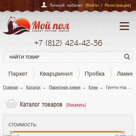
Личный кабинет (
Войти
/
Регистрация
)
+7
(812)
424-42-36
Паркет
Кварцвинил
Пробка
Ламин
Главная
Каталог
Паркетная химия
Клеи
Грунты под клей
Каталог товаров
Паркет
Кварцвинил
СТОИМОСТЬ:
Пробка
Ламинат