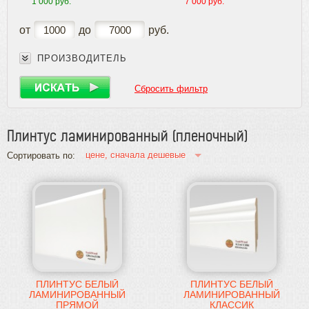
1 000 руб.
7 000 руб.
Плинтус
от
до
руб.
Плинтус
Плинтус МДФ
ПРОИЗВОДИТЕЛЬ
Гибкий плинтус
Массивный плинтус
Сбросить фильтр
Шпонированный плинтус
Плинтус ламинированный (пленочный)
Плинтус ламинированный (пленочный)
Пороги и уголки
Обвязка труб, решетки
цене, сначала дешевые
Сортировать по:
Паркетная химия
Масла и краски
Инструмент и расходные материалы
ПЛИНТУС БЕЛЫЙ
ПЛИНТУС БЕЛЫЙ
ЛАМИНИРОВАННЫЙ
ЛАМИНИРОВАННЫЙ
ПРЯМОЙ
КЛАССИК