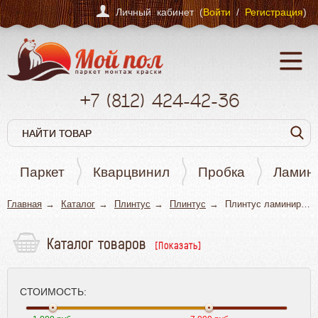
Личный кабинет (
Войти
/
Регистрация
)
+7
(812)
424-42-36
Паркет
Кварцвинил
Пробка
Ламин
Главная
Каталог
Плинтус
Плинтус
Плинтус ламинированный (пленочный)
Каталог товаров
Паркет
Кварцвинил
СТОИМОСТЬ:
Пробка
Ламинат