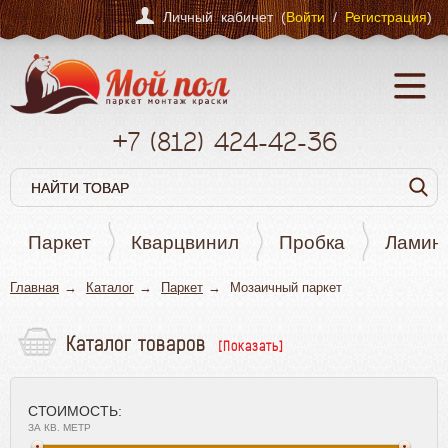
Личный кабинет (
Войти
/
Регистрация
)
+7
(812)
424-42-36
Паркет
Кварцвинил
Пробка
Ламин
Главная
Каталог
Паркет
Мозаичный паркет
Каталог товаров
Паркет
СТОИМОСТЬ:
Штучный паркет
ЗА КВ. МЕТР
Паркетная доска