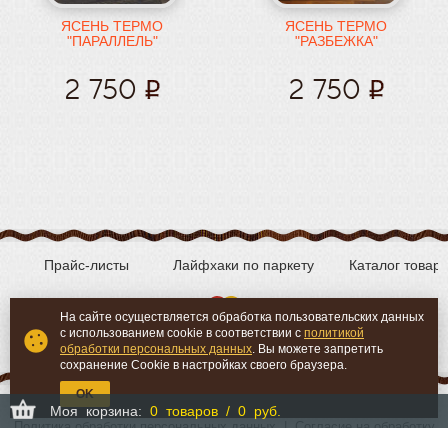
ЯСЕНЬ ТЕРМО
ЯСЕНЬ ТЕРМО
"ПАРАЛЛЕЛЬ"
"РАЗБЕЖКА"
2 750
2 750
Прайс-листы
Лайфхаки по паркету
Каталог товар
На сайте осуществляется обработка пользовательских данных
с использованием cookie в соответствии с
политикой
Вконтакте
YouTube
обработки персональных данных
. Вы можете запретить
сохранение Cookie в настройках своего браузера.
OK
Моя корзина:
0 товаров / 0 руб.
Политика обработки персональных данных
|
Согласие на обработку
персональных данных