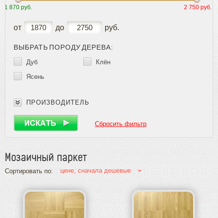
Английская елка
1 870 руб.
2 750 руб.
Французская ёлка
Инженерная доска
от
до
руб.
Массивная доска
Мозаичный паркет
ВЫБРАТЬ ПОРОДУ ДЕРЕВА:
Торцевой паркет
Дуб
Клён
Модульный паркет
Ясень
Художественный паркет
Индустриальный паркет
Блочный паркет
ПРОИЗВОДИТЕЛЬ
Спортивные полы
Террасная доска
Сбросить фильтр
Паркет для ванных комнат
Художественная доска
SPC паркет
Мозаичный паркет
Кварцвинил
цене, сначала дешевые
Сортировать по:
Пробка
Ламинат
Плинтус
Паркетная химия