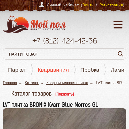
Личный кабинет (
Войти
/
Регистрация
)
+7
(812)
424-42-36
Паркет
Кварцвинил
Пробка
Ламин
Главная
Каталог
Кварцвиниловая плитка
LVT плитка BRONIX Kvarr Glue Morros GL
Каталог товаров
Паркет
LVT плитка BRONIX Kvarr Glue Morros GL
Кварцвинил
Пробка
Ламинат