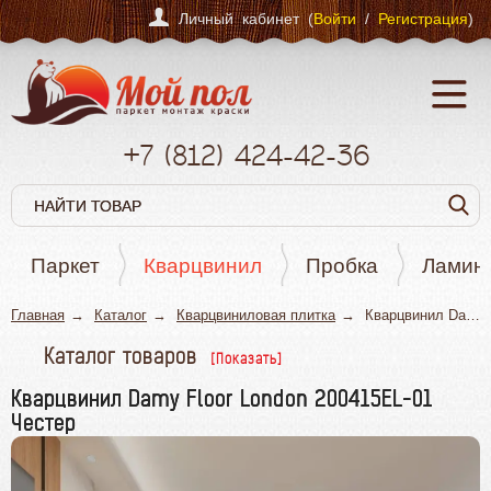
Личный кабинет (
Войти
/
Регистрация
)
+7
(812)
424-42-36
Паркет
Кварцвинил
Пробка
Ламин
Главная
Каталог
Кварцвиниловая плитка
Кварцвинил Damy Floor London 200415EL-01 Честер
Каталог товаров
Паркет
Кварцвинил Damy Floor London 200415EL-01
Честер
Кварцвинил
Пробка
Ламинат