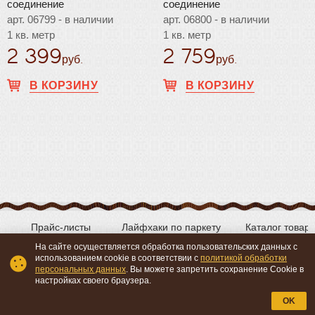
соединение
соединение
арт. 06799 - в наличии
арт. 06800 - в наличии
1 кв. метр
1 кв. метр
2 399
2 759
руб.
руб.
В КОРЗИНУ
В КОРЗИНУ
Прайс-листы
Лайфхаки по паркету
Каталог товар
На сайте осуществляется обработка пользовательских данных с
использованием cookie в соответствии с
политикой обработки
персональных данных
. Вы можете запретить сохранение Cookie в
Вконтакте
YouTube
настройках своего браузера.
OK