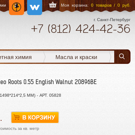
мии
Моя корзина:
0 товаров / 0 руб.
г. Санкт-Петербург
+7
(812)
424-42-36
етная химия
Масла и краски
o Roots 0.55 English Walnut 20896BE
1498*214*2,5 ММ) - АРТ. 05828
оимость за кв. метр