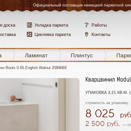
Официальный поставщик
немецкой паркетной хи
я доска
Укладка паркета
Работы
доставка
Циклевка паркета
Контакты
а
Ламинат
Плинтус
Парк
eo Roots 0.55 English Walnut 20896BE
Кварцвинил Module
УПАКОВКА 3,21 КВ.М. (
стоимость за упаковку:
8 025
2 500
— ст