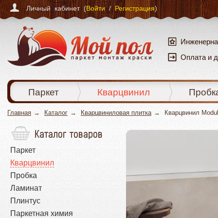
Личный кабинет (
Войти
/
Регистрация
)
Инженерна
Оплата и 
Паркет
Кварцвинил
Пробк
Главная
Каталог
Кварцвиниловая плитка
Кварцвинил Modul
Каталог товаров
Паркет
Кварцвинил
Пробка
Ламинат
Плинтус
Паркетная химия