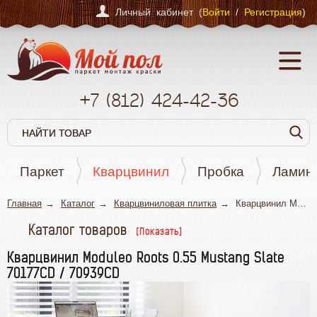
Личный кабинет (
Войти
/
Регистрация
)
+7
(812)
424-42-36
Паркет
Кварцвинил
Пробка
Ламин
Главная
Каталог
Кварцвиниловая плитка
Кварцвинил Moduleo Roots 0.55 Mustang Slate 70177CD / 70939CD
Каталог товаров
Паркет
Кварцвинил Moduleo Roots 0.55 Mustang Slate
70177CD / 70939CD
Кварцвинил
Пробка
Ламинат