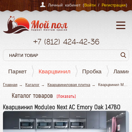
Личный кабинет (
Войти
/
Регистрация
)
+7
(812)
424-42-36
Паркет
Кварцвинил
Пробка
Ламин
Главная
Каталог
Кварцвиниловая плитка
Кварцвинил Moduleo Next AC Emory Oak 147BO
Каталог товаров
Паркет
Кварцвинил Moduleo Next AC Emory Oak 147BO
Кварцвинил
Пробка
Ламинат