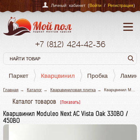
Личный кабинет (
Войти
/
Регистрация
)
+7
(812)
424-42-36
Паркет
Кварцвинил
Пробка
Ламин
Главная
Каталог
Кварцвиниловая плитка
Кварцвинил Moduleo Next AC Vista Oak 330BO / 450BO
Каталог товаров
Паркет
Кварцвинил Moduleo Next AC Vista Oak 330BO /
450BO
Кварцвинил
Пробка
Ламинат