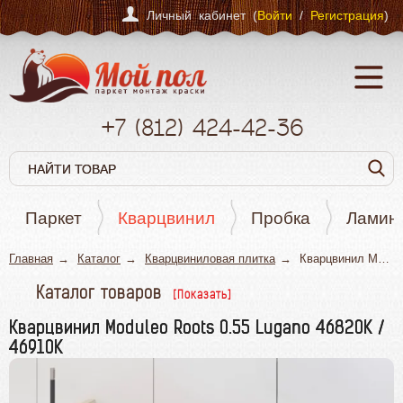
Личный кабинет (
Войти
/
Регистрация
)
+7
(812)
424-42-36
Паркет
Кварцвинил
Пробка
Ламин
Главная
Каталог
Кварцвиниловая плитка
Кварцвинил Moduleo Roots 0.55 Lugano 46820K / 46910K
Каталог товаров
Паркет
Кварцвинил Moduleo Roots 0.55 Lugano 46820K /
46910K
Кварцвинил
Пробка
Ламинат