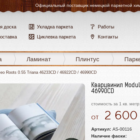
Официальный поставщик
немецкой паркетной хи
я доска
Укладка паркета
Работы
доставка
Циклевка паркета
Контакты
а
Ламинат
Плинтус
Парк
eo Roots 0.55 Triana 46233CD / 46922CD / 46990CD
Кварцвинил Module
46990CD
стоимость за 1 кв. метр
2 60
Артикул:
AS-00116
Наличие фаски: