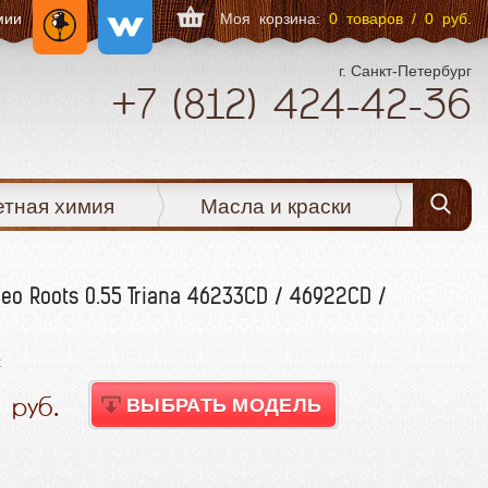
мии
Моя корзина:
0 товаров / 0 руб.
г. Санкт-Петербург
+7
(812)
424-42-36
етная химия
Масла и краски
o Roots 0.55 Triana 46233CD / 46922CD /
:
0
ВЫБРАТЬ МОДЕЛЬ