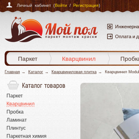
Личный кабинет (
Войти
/
Регистрация
)
Инженерна
Оплата и 
Паркет
Кварцвинил
Пробк
Главная
Каталог
Кварцвиниловая плитка
Кварцвинил Modul
Каталог товаров
Паркет
Кварцвинил
Пробка
Ламинат
Плинтус
Паркетная химия