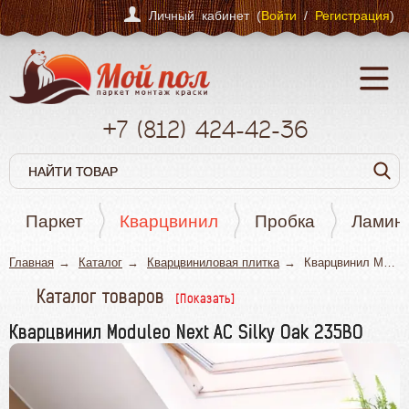
Личный кабинет (
Войти
/
Регистрация
)
+7
(812)
424-42-36
Паркет
Кварцвинил
Пробка
Ламин
Главная
Каталог
Кварцвиниловая плитка
Кварцвинил Moduleo Next AC Silky Oak 235BO
Каталог товаров
Паркет
Кварцвинил Moduleo Next AC Silky Oak 235BO
Кварцвинил
Пробка
Ламинат