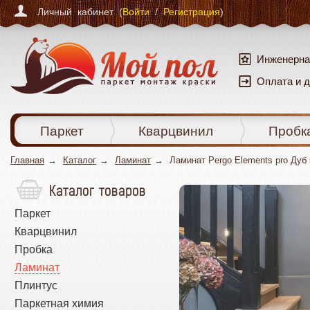
Личный кабинет (
Войти
/
Регистрация
)
Инженерна
Оплата и 
Паркет
Кварцвинил
Пробк
Главная
Каталог
Ламинат
Ламинат Pergo Elements pro Дуб
Каталог товаров
Паркет
Кварцвинил
Пробка
Ламинат
Плинтус
Паркетная химия