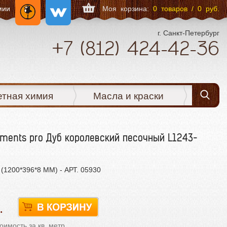
мии
Моя корзина:
0 товаров / 0 руб.
г. Санкт-Петербург
+7
(812)
424-42-36
етная химия
Масла и краски
ements pro Дуб королевский песочный L1243-
(1200*396*8 ММ) - АРТ. 05930
имость за кв. метр