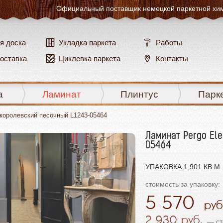
Официальный поставщик
немецкой паркетной хи
я доска
Укладка паркета
Работы
доставка
Циклевка паркета
Контакты
а
Ламинат
Плинтус
Парк
 королевский песочный L1243-05464
Ламинат Pergo El
05464
УПАКОВКА 1,901 КВ.М. 
стоимость за упаковку:
5 570
2 930
— сто