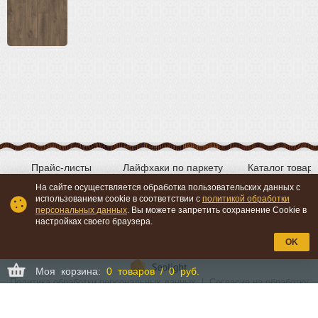
Прайс-листы
Лайфхаки по паркету
Каталог товар
На сайте осуществляется обработка пользовательских данных с
использованием cookie в соответствии с
политикой обработки
персональных данных
. Вы можете запретить сохранение Cookie в
Вконтакте
YouTube
настройках своего браузера.
OK
Моя корзина:
0 товаров / 0 руб.
Политика обработки персональных данных
|
Согласие на обработку
персональных данных
©
«Мой-Пол.ру» - продажа паркета, паркетной доски и
сопутствующих материалов.