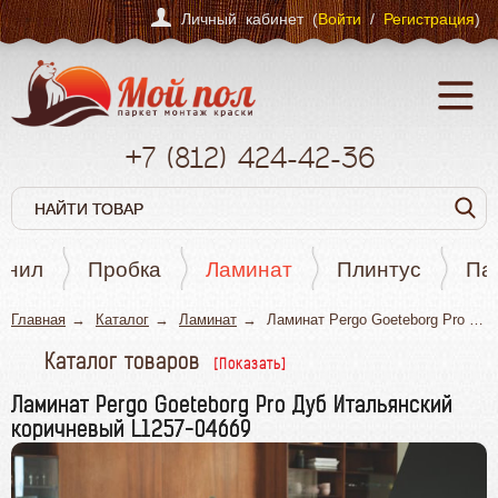
Личный кабинет (
Войти
/
Регистрация
)
+7
(812)
424-42-36
инил
Пробка
Ламинат
Плинтус
Па
Главная
Каталог
Ламинат
Ламинат Pergo Goeteborg Pro Дуб Итальянский коричневый L1257-04669
Каталог товаров
Паркет
Ламинат Pergo Goeteborg Pro Дуб Итальянский
коричневый L1257-04669
Кварцвинил
Пробка
Ламинат