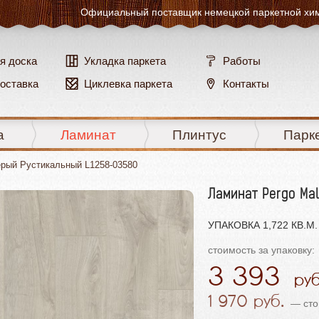
Официальный поставщик
немецкой паркетной хи
я доска
Укладка паркета
Работы
доставка
Циклевка паркета
Контакты
а
Ламинат
Плинтус
Парк
ерый Рустикальный L1258-03580
Ламинат Pergo Ma
УПАКОВКА 1,722 КВ.М. 
стоимость за упаковку:
3 393
1 970
— стои