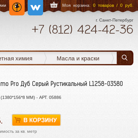
мии
Моя корзина:
0 товаров / 0 руб.
г. Санкт-Петербург
+7
(812)
424-42-36
етная химия
Масла и краски
lmo Pro Дуб Серый Рустикальный L1258-03580
(1380*156*8 ММ) - АРТ. 05886
мость за кв. метр