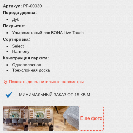
Плинтус
Артикул:
PF-00030
Порода дерева:
Паркетная химия
Дуб
Масла и краски
Покрытие:
Инструмент и расходные материалы
Ультраматовый лак BONA Live Touch
Сортировка:
Select
Harmony
Конструкция паркета:
Однополосная
Трехслойная доска
Показать дополнительные параметры
МИНИМАЛЬНЫЙ ЗАКАЗ ОТ 15 КВ.М.
Еще фото