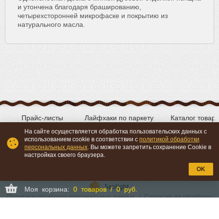
и утончена благодаря брашированию,
четырехсторонней микрофаске и покрытию из
натурального масла.
Прайс-листы
Лайфхаки по паркету
Каталог товар
На сайте осуществляется обработка пользовательских данных с
использованием cookie в соответствии с
политикой обработки
персональных данных
. Вы можете запретить сохранение Cookie в
Вконтакте
YouTube
настройках своего браузера.
OK
Моя корзина:
0 товаров / 0 руб.
Политика обработки персональных данных
|
Согласие на обработку
персональных данных
©
«Мой-Пол.ру» - продажа паркета, паркетной доски и