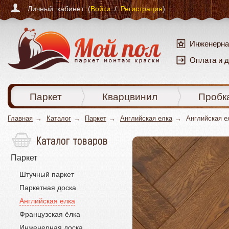
Личный кабинет (
Войти
/
Регистрация
)
Инженерна
Оплата и 
Паркет
Кварцвинил
Пробк
Главная
Каталог
Паркет
Английская елка
Английская е
Каталог товаров
Паркет
Штучный паркет
Паркетная доска
Английская елка
Французская ёлка
Инженерная доска