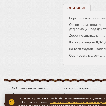
ОПИСАНИЕ
Верхний слой доски вы
Основной материал — 
деформации под дейст
Доска укладывается на
Фаска размером 0,8-1,
Во всех моделях испол
Сортировка материала 
Лайфхаки по паркету
Каталог товаров
Прайс-листы
Карта сайта
На сайте осуществляется обработка пользовательских данных 
cookie в соответствии с
политикой обработки персональных дан