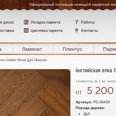
Официальный поставщик
немецкой паркетной хи
я доска
Укладка паркета
Работы
доставка
Циклевка паркета
Контакты
а
Ламинат
Плинтус
Парк
лка Golden Wood Дуб Пиногри
Английская елка 
стоимость за 1 кв. метр
5 20
Артикул:
PD-00439
Порода дерева:
Дуб