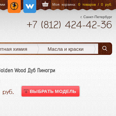
мии
Моя корзина:
0 товаров / 0 руб.
г. Санкт-Петербург
+7
(812)
424-42-36
етная химия
Масла и краски
Golden Wood Дуб Пиногри
:
0
ВЫБРАТЬ МОДЕЛЬ