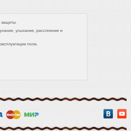
 защиты.
хание, усыхание, расслоение и
эксплуатации пола.
Вконтакт
Y