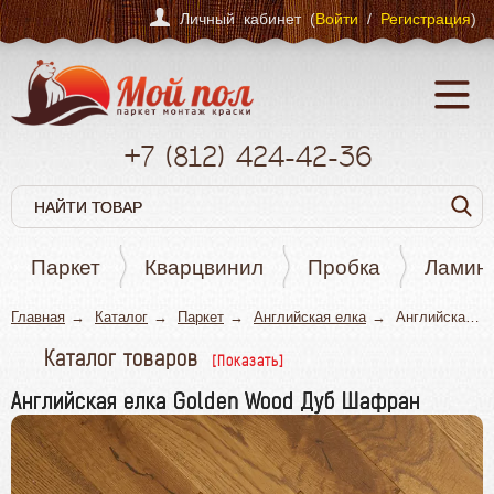
Личный кабинет (
Войти
/
Регистрация
)
+7
(812)
424-42-36
Паркет
Кварцвинил
Пробка
Ламин
Главная
Каталог
Паркет
Английская елка
Английская елка Golden Wood Дуб Шафран
Каталог товаров
Паркет
Английская елка Golden Wood Дуб Шафран
Штучный паркет
Паркетная доска
Английская елка