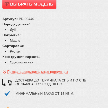
ВЫБРАТЬ МОДЕЛЬ
Плинтус
Паркетная химия
Масла и краски
Артикул:
PD-00440
Инструмент и расходные материалы
Порода дерева:
Дуб
Покрытие:
Масло
Сортировка:
Рустик
Конструкция паркета:
Однополосная
Показать дополнительные параметры
ДОСТАВКА ДО ТЕРМИНАЛА СПБ И ПО СПБ
ОПЛАЧИВАЕТСЯ ОТДЕЛЬНО
МИНИМАЛЬНЫЙ ЗАКАЗ ОТ 15 КВ.М.