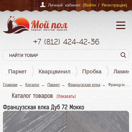
Личный кабинет (
Войти
/
Регистрация
)
+7
(812)
424-42-36
Паркет
Кварцвинил
Пробка
Ламин
Главная
Каталог
Паркет
Французская елка
Французская елка Дуб 72 Мокко
Каталог товаров
Паркет
Французская елка Дуб 72 Мокко
Штучный паркет
Паркетная доска
Английская елка