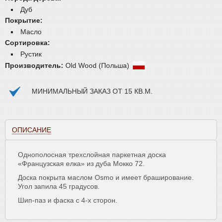
Плинтус
Дуб
Покрытие:
Паркетная химия
Масло
Масла и краски
Сортировка:
Инструмент и расходные материалы
Рустик
Производитель:
Old Wood (Польша)
МИНИМАЛЬНЫЙ ЗАКАЗ ОТ 15 КВ.М.
ОПИСАНИЕ
Однополосная трехслойная паркетная доска
«Французская елка» из дуба Мокко 72.
Доска покрыта маслом Osmo и имеет браширование.
Угол запила 45 градусов.
Шип-паз и фаска с 4-х сторон.