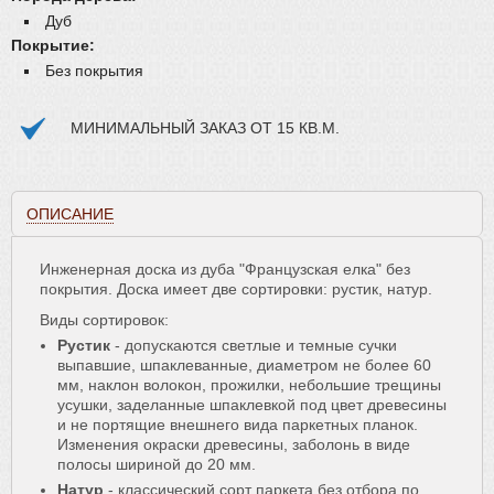
Плинтус
Дуб
Покрытие:
Паркетная химия
Без покрытия
Масла и краски
Инструмент и расходные материалы
МИНИМАЛЬНЫЙ ЗАКАЗ ОТ 15 КВ.М.
ОПИСАНИЕ
Инженерная доска из дуба "Французская елка" без
покрытия. Доска имеет две сортировки: рустик, натур.
Виды сортировок:
Рустик
- допускаются светлые и темные сучки
выпавшие, шпаклеванные, диаметром не более 60
мм, наклон волокон, прожилки, небольшие трещины
усушки, заделанные шпаклевкой под цвет древесины
и не портящие внешнего вида паркетных планок.
Изменения окраски древесины, заболонь в виде
полосы шириной до 20 мм.
Натур
- классический сорт паркета без отбора по