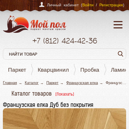
Личный кабинет (
Войти
/
Регистрация
)
+7
(812)
424-42-36
Паркет
Кварцвинил
Пробка
Ламин
Главная
Каталог
Паркет
Французская елка
Французская елка Дуб без покрытия
Каталог товаров
Паркет
Французская елка Дуб без покрытия
Штучный паркет
Паркетная доска
Английская елка