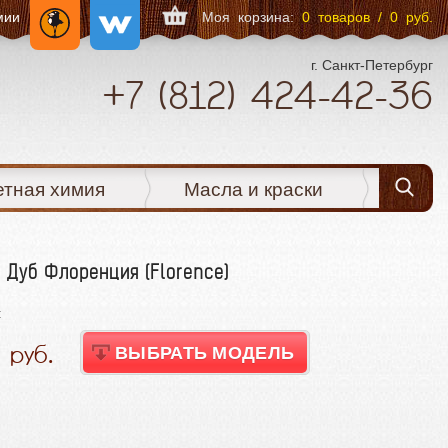
мии
Моя корзина:
0 товаров / 0 руб.
г. Санкт-Петербург
+7
(812)
424-42-36
етная химия
Масла и краски
 Дуб Флоренция (Florence)
:
0
ВЫБРАТЬ МОДЕЛЬ