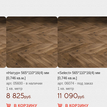
«Натур» 565*110*16(4) мм
«Select» 565*110*16(4) мм
[0,746 кв.м.]
[0,746 кв.м.]
арт. 05600 - в наличии
арт. 06074 - под заказ
1 кв. метр
1 кв. метр
8 825
11 090
руб.
руб.
В КОРЗИНУ
В КОРЗИНУ