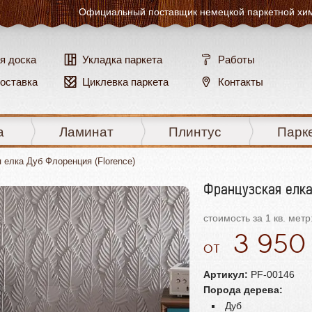
Официальный поставщик
немецкой паркетной хи
я доска
Укладка паркета
Работы
доставка
Циклевка паркета
Контакты
а
Ламинат
Плинтус
Парк
 елка Дуб Флоренция (Florence)
Французская елка
стоимость за 1 кв. метр
3 95
Артикул:
PF-00146
Порода дерева:
Дуб