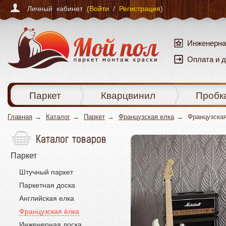
Личный кабинет (
Войти
/
Регистрация
)
Инженерна
Оплата и 
Паркет
Кварцвинил
Пробк
Главная
Каталог
Паркет
Французская елка
Французская
Каталог товаров
Паркет
Штучный паркет
Паркетная доска
Английская елка
Французская ёлка
Инженерная доска