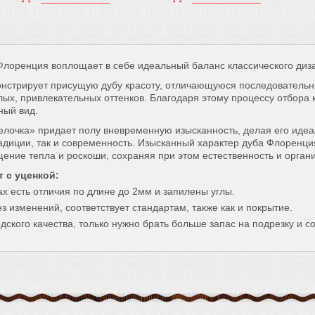
Флоренция воплощает в себе идеальный баланс классического диза
онстрирует присущую дубу красоту, отличающуюся последовательн
плых, привлекательных оттенков. Благодаря этому процессу отбора
ный вид.
елочка» придает полу вневременную изысканность, делая его иде
радиции, так и современность. Изысканный характер дуба Флоренц
ние тепла и роскоши, сохраняя при этом естественность и органи
т с уценкой:
х есть отличия по длине до 2мм и запилены углы.
з изменений, соответствует стандартам, также как и покрытие.
дского качества, только нужно брать больше запас на подрезку и с