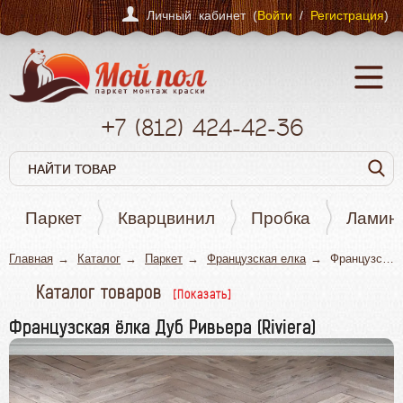
Личный кабинет (
Войти
/
Регистрация
)
+7
(812)
424-42-36
Паркет
Кварцвинил
Пробка
Ламин
Главная
Каталог
Паркет
Французская елка
Французская ёлка Дуб Ривьера (Riviera)
Каталог товаров
Паркет
Французская ёлка Дуб Ривьера (Riviera)
Штучный паркет
Паркетная доска
Английская елка