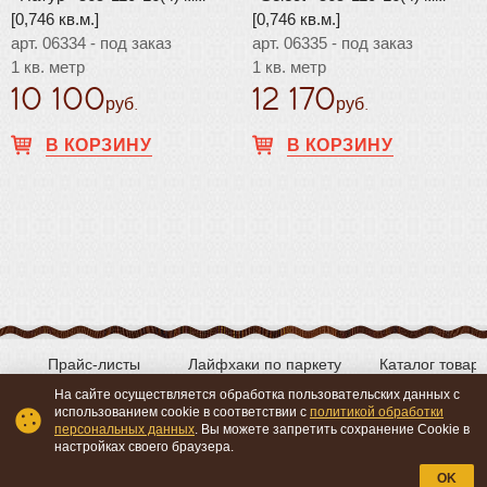
[0,746 кв.м.]
[0,746 кв.м.]
арт. 06334 - под заказ
арт. 06335 - под заказ
1 кв. метр
1 кв. метр
10 100
12 170
руб.
руб.
В КОРЗИНУ
В КОРЗИНУ
Прайс-листы
Лайфхаки по паркету
Каталог товар
На сайте осуществляется обработка пользовательских данных с
использованием cookie в соответствии с
политикой обработки
персональных данных
. Вы можете запретить сохранение Cookie в
Вконтакте
YouTube
настройках своего браузера.
OK