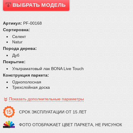
ВЫБРАТЬ МОДЕЛЬ
Плинтус
Паркетная химия
Масла и краски
Артикул:
PF-00168
Инструмент и расходные материалы
Сортировка:
Селект
Natur
Порода дерева:
Дуб
Покрытие:
Ультраматовый лак BONA Live Touch
Конструкция паркета:
Однополосная
Трехслойная доска
Показать дополнительные параметры
СРОК ЭКСПЛУАТАЦИИ ОТ 15 ЛЕТ
ФОТО ОТОБРАЖАЕТ ЦВЕТ ПАРКЕТА, НЕ РИСУНОК