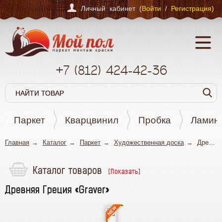
Личный кабинет (
Войти
/
Регистрация
)
+7
(812)
424-42-36
Паркет
Кварцвинил
Пробка
Ламин
Главная
Каталог
Паркет
Художественная доска
Древняя Греция «Graver»
Каталог товаров
Паркет
Древняя Греция «Graver»
Штучный паркет
Паркетная доска