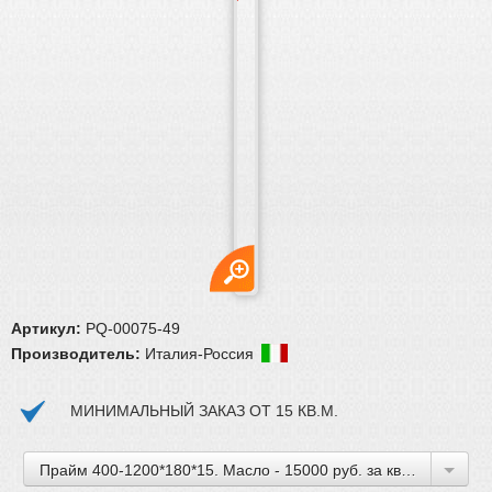
Английская елка
Французская ёлка
Инженерная доска
Массивная доска
Мозаичный паркет
Торцевой паркет
Модульный паркет
Художественный паркет
Индустриальный паркет
Блочный паркет
Спортивные полы
Террасная доска
Паркет для ванных комнат
Художественная доска
Артикул:
PQ-00075-49
SPC паркет
Производитель:
Италия-Россия
Кварцвинил
Пробка
МИНИМАЛЬНЫЙ ЗАКАЗ ОТ 15 КВ.М.
Ламинат
Плинтус
Паркетная химия
Прайм 400-1200*180*15. Масло - 15000 руб. за кв. метр