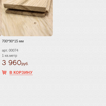
700*90*15 мм
арт. 00074
1 кв.метр
3 960
руб.
В КОРЗИНУ