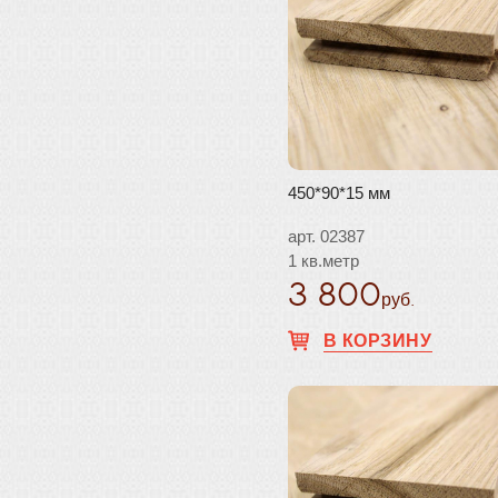
450*90*15 мм
арт. 02387
1 кв.метр
3 800
руб.
В КОРЗИНУ