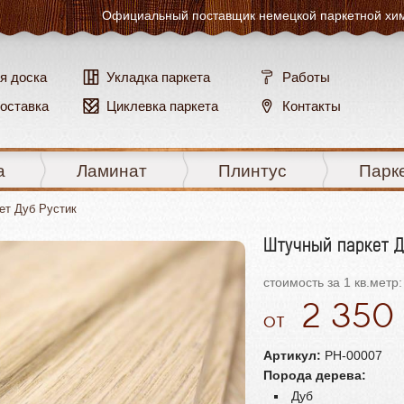
Официальный поставщик
немецкой паркетной хи
я доска
Укладка паркета
Работы
доставка
Циклевка паркета
Контакты
а
Ламинат
Плинтус
Парк
ет Дуб Рустик
Штучный паркет Д
стоимость за 1 кв.метр:
2 350
Артикул:
PH-00007
Порода дерева:
Дуб