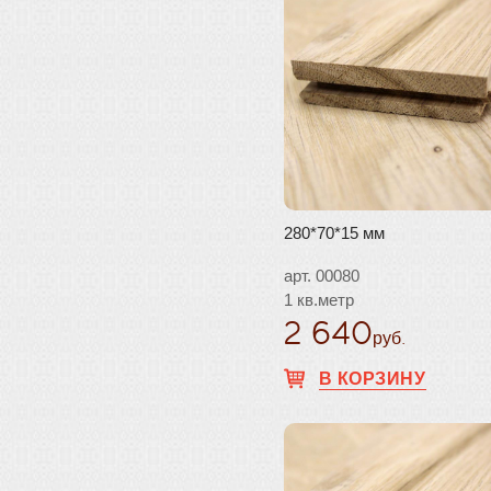
280*70*15 мм
арт. 00080
1 кв.метр
2 640
руб.
В КОРЗИНУ