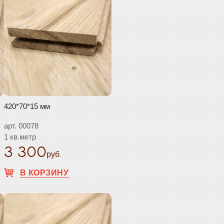
420*70*15 мм
арт. 00078
1 кв.метр
3 300
руб.
В КОРЗИНУ