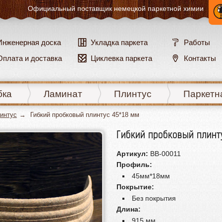
Официальный поставщик
немецкой паркетной химии
Инженерная доска
Укладка паркета
Работы
Оплата и доставка
Циклевка паркета
Контакты
бка
Ламинат
Плинтус
Паркетн
линтус
Гибкий пробковый плинтус 45*18 мм
Гибкий пробковый плинт
Артикул:
BB-00011
Профиль:
45мм*18мм
Покрытие:
Без покрытия
Длина:
915 мм