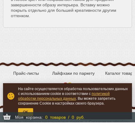
завершенности образу интерьера. Вставку можно
покрыть отдельно для большей креативности другим
оттенком.
Прайс-листы
Лайфхаки по паркету
Каталог товар
На сайте осуществляется обработка пользовательских данных
с использованием cookie в соответствии с
политикой
Вконтакте
YouTube
обработки персональных данных
. Вы можете запретить
сохранение Cookie в настройках своего браузера.
OK
Моя корзина:
0 товаров / 0 руб.
Политика обработки персональных данных
|
Согласие на обработку
персональных данных
©
«Мой-Пол.ру» - продажа паркета, паркетной доски и