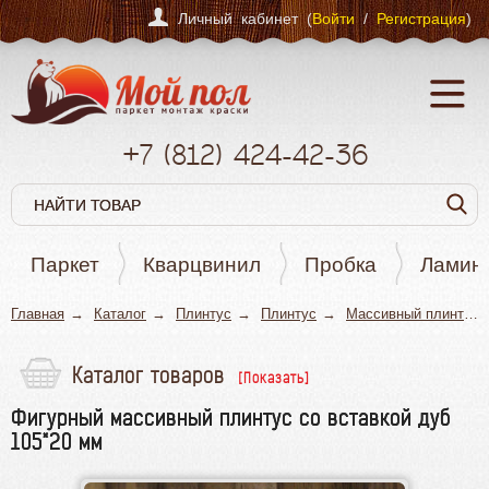
Личный кабинет (
Войти
/
Регистрация
)
+7
(812)
424-42-36
Паркет
Кварцвинил
Пробка
Ламин
Главная
Каталог
Плинтус
Плинтус
Массивный плинтус
Каталог товаров
Паркет
Фигурный массивный плинтус со вставкой дуб
Кварцвинил
105*20 мм
Пробка
Ламинат