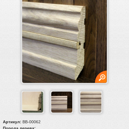
Плинтус
Плинтус
Плинтус МДФ
Гибкий плинтус
Массивный плинтус
Шпонированный плинтус
Плинтус ламинированный (пленочный)
Пороги и уголки
Обвязка труб, решетки
Паркетная химия
Масла и краски
Инструмент и расходные материалы
Артикул:
BB-00062
Порода дерева: