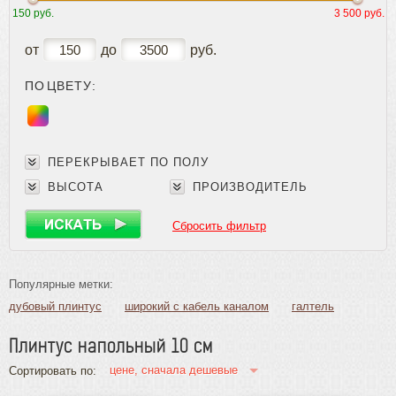
150 руб.
3 500 руб.
Плинтус
Плинтус
от
до
руб.
Плинтус МДФ
ПО ЦВЕТУ:
Гибкий плинтус
Массивный плинтус
Шпонированный плинтус
Плинтус ламинированный (пленочный)
ПЕРЕКРЫВАЕТ ПО ПОЛУ
Пороги и уголки
ВЫСОТА
ПРОИЗВОДИТЕЛЬ
Обвязка труб, решетки
Паркетная химия
Сбросить фильтр
Масла и краски
Инструмент и расходные материалы
Популярные метки:
дубовый плинтус
широкий с кабель каналом
галтель
галтель широкая
деревянный напольный
Плинтус напольный 10 см
деревянный широкий
деревянный высокий
деревянный недорогой
дешевый плинтус
евро сапожок
цене, сначала дешевые
Сортировать по:
фигурный плинтус
прямой плинтус
плинтус белый ясень