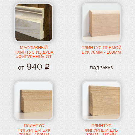
галтель дубовая
из лиственницы
напольный 10 см
из сосны
толстый плинтус
узкий напольный
ласточкин хвост
МАССИВНЫЙ
ПЛИНТУС ПРЯМОЙ
ПЛИНТУС ИЗ ДУБА
БУК 70ММ - 100ММ
«ФИГУРНЫЙ» ОТ
70ММ
940
от
ПОД ЗАКАЗ
ПЛИНТУС
ПЛИНТУС
ФИГУРНЫЙ БУК
ФИГУРНЫЙ ДУБ
70ММ - 100ММ
70ММ - 150ММ