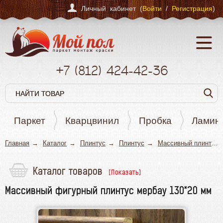
Личный кабинет (
Войти
/
Регистрация
)
+7
(812)
424-42-36
Паркет
Кварцвинил
Пробка
Ламин
Главная
Каталог
Плинтус
Плинтус
Массивный плинтус
Каталог товаров
Паркет
Массивный фигурный плинтус мербау 130*20 мм
Кварцвинил
Пробка
Ламинат