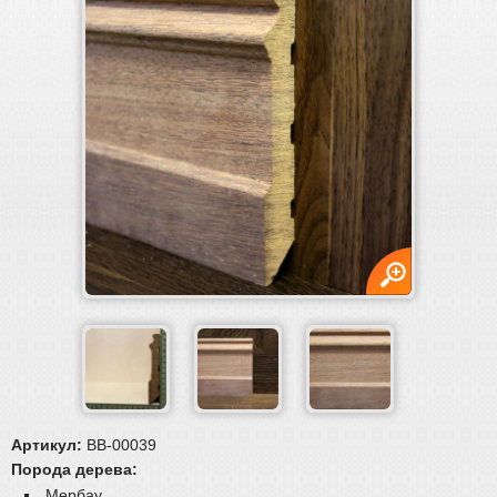
Плинтус
Плинтус
Плинтус МДФ
Гибкий плинтус
Массивный плинтус
Шпонированный плинтус
Плинтус ламинированный (пленочный)
Пороги и уголки
Обвязка труб, решетки
Паркетная химия
Масла и краски
Инструмент и расходные материалы
Артикул:
BB-00039
Порода дерева:
Мербау