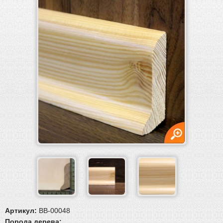
Плинтус
Плинтус
Плинтус МДФ
Гибкий плинтус
Массивный плинтус
Шпонированный плинтус
Плинтус ламинированный (пленочный)
Пороги и уголки
Обвязка труб, решетки
Паркетная химия
Масла и краски
Инструмент и расходные материалы
Артикул:
BB-00048
Порода дерева: