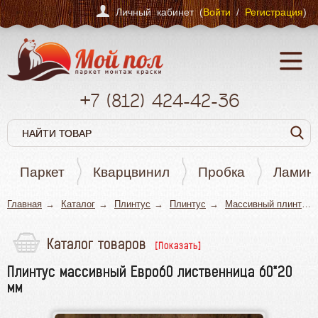
Личный кабинет (
Войти
/
Регистрация
)
+7
(812)
424-42-36
Паркет
Кварцвинил
Пробка
Ламин
Главная
Каталог
Плинтус
Плинтус
Массивный плинтус
Каталог товаров
Паркет
Плинтус массивный Евро60 лиственница 60*20
Кварцвинил
мм
Пробка
Ламинат