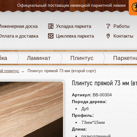
Официальный поставщик
немецкой паркетной химии
Инженерная доска
Укладка паркета
Работы
Оплата и доставка
Циклевка паркета
Контакты
бка
Ламинат
Плинтус
Паркетн
й плинтус
Плинтус прямой 73 мм (второй сорт)
Плинтус прямой 73 мм (в
Артикул:
BB-00304
Порода дерева:
Дуб
Профиль:
73мм*15мм
Длина:
разнодлинный