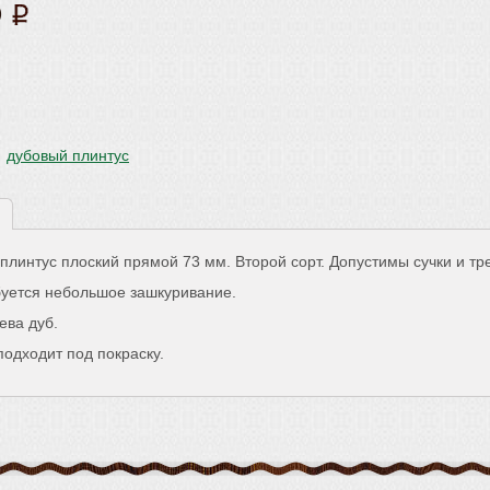
ии
0
дубовый плинтус
плинтус плоский прямой 73 мм. Второй сорт. Допустимы сучки и т
буется небольшое зашкуривание.
ева дуб.
одходит под покраску.