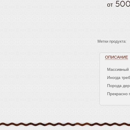
реставрац
50
от
Метки продукта:
ОПИСАНИЕ
Массивный 
Иногда тре
Порода дер
Прекрасно п