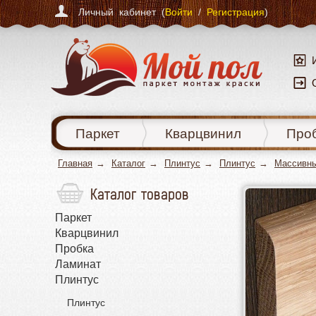
Личный кабинет (
Войти
/
Регистрация
)
Паркет
Кварцвинил
Про
Главная
Каталог
Плинтус
Плинтус
Массивны
Каталог товаров
Паркет
Кварцвинил
Пробка
Ламинат
Плинтус
Плинтус