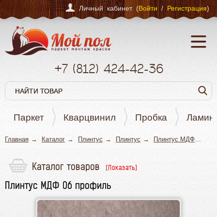
Личный кабинет (
Войти
/
Регистрация
)
+7
(812)
424-42-36
Паркет
Кварцвинил
Пробка
Ламин
Главная
Каталог
Плинтус
Плинтус
Плинтус МДФ
Пл
Каталог товаров
Паркет
Плинтус МДФ 06 профиль
Кварцвинил
Пробка
Ламинат