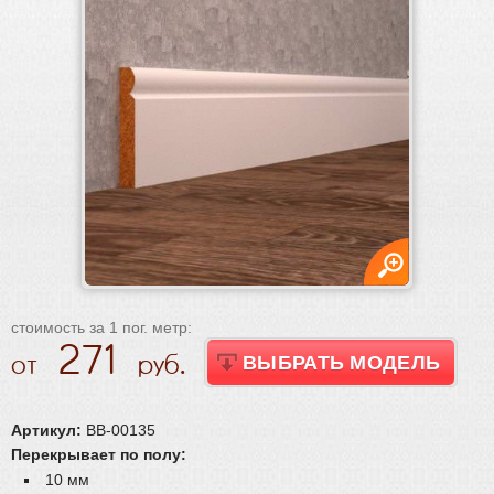
Плинтус
Плинтус
Плинтус МДФ
Гибкий плинтус
Массивный плинтус
Шпонированный плинтус
Плинтус ламинированный (пленочный)
Пороги и уголки
Обвязка труб, решетки
Паркетная химия
Масла и краски
Инструмент и расходные материалы
стоимость за 1 пог. метр:
271
ВЫБРАТЬ МОДЕЛЬ
Артикул:
BB-00135
Перекрывает по полу:
10 мм