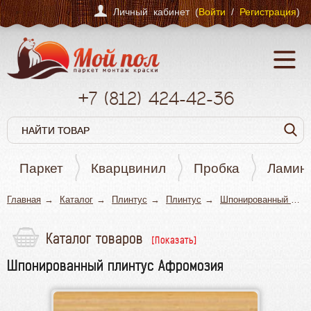
Личный кабинет (
Войти
/
Регистрация
)
+7
(812)
424-42-36
Паркет
Кварцвинил
Пробка
Ламин
Главная
Каталог
Плинтус
Плинтус
Шпонированный плинтус
Каталог товаров
Паркет
Шпонированный плинтус Афромозия
Кварцвинил
Пробка
Ламинат