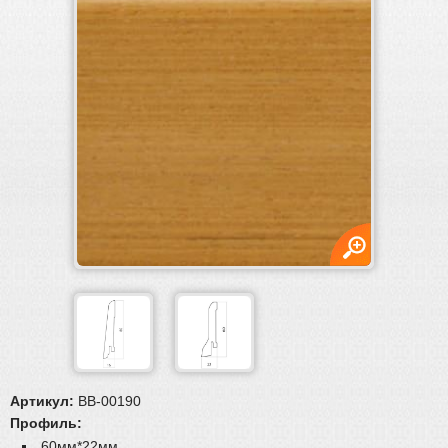
Плинтус
Плинтус
Плинтус МДФ
Гибкий плинтус
Массивный плинтус
Шпонированный плинтус
Плинтус ламинированный (пленочный)
Пороги и уголки
Обвязка труб, решетки
Паркетная химия
Масла и краски
Инструмент и расходные материалы
Артикул:
BB-00190
Профиль:
60мм*22мм