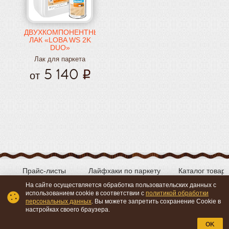
ДВУХКОМПОНЕНТНЫЙ
ЛАК «LOBA WS 2K
DUO»
Лак для паркета
5 140
от
Прайс-листы
Лайфхаки по паркету
Каталог товар
На сайте осуществляется обработка пользовательских данных с
использованием cookie в соответствии с
политикой обработки
персональных данных
. Вы можете запретить сохранение Cookie в
Вконтакте
YouTube
настройках своего браузера.
OK