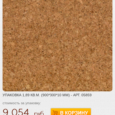
Плинтус
Паркетная химия
Масла и краски
Инструмент и расходные материалы
УПАКОВКА 1,89 КВ.М. (900*300*10 ММ) - АРТ. 05859
стоимость за упаковку:
9 054