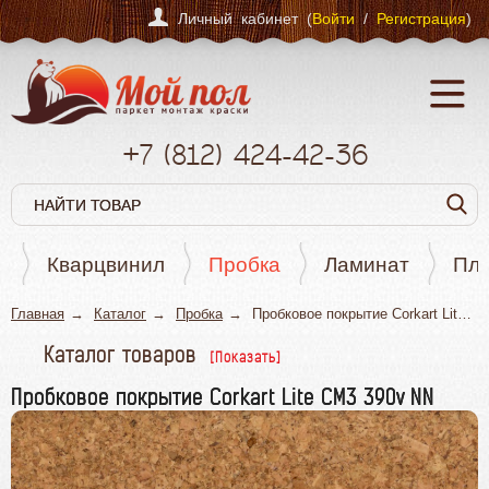
Личный кабинет (
Войти
/
Регистрация
)
+7
(812)
424-42-36
т
Кварцвинил
Пробка
Ламинат
Пли
Главная
Каталог
Пробка
Пробковое покрытие Corkart Lite CM3 390v NN
Каталог товаров
Паркет
Пробковое покрытие Corkart Lite CM3 390v NN
Кварцвинил
Пробка
Ламинат