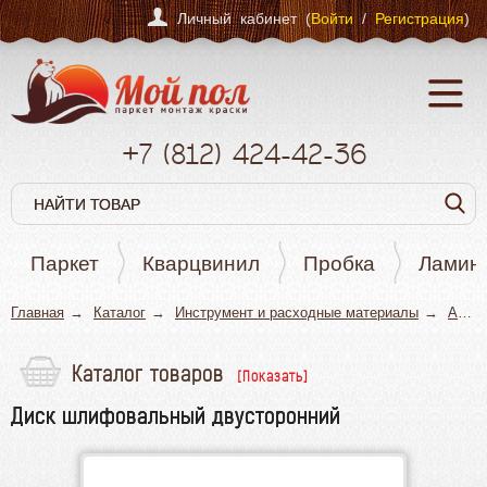
Личный кабинет (
Войти
/
Регистрация
)
+7
(812)
424-42-36
Паркет
Кварцвинил
Пробка
Ламин
Главная
Каталог
Инструмент и расходные материалы
Абразивы
Каталог товаров
Паркет
Диск шлифовальный двусторонний
Кварцвинил
Пробка
Ламинат