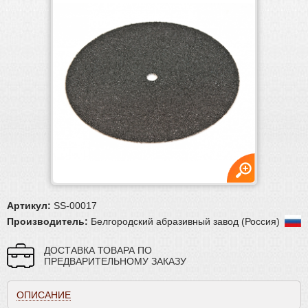
Плинтус
Паркетная химия
Масла и краски
Инструмент и расходные материалы
Ручной инструмент
Подготовка основания
Абразивы
Запчасти для шлиф.машин
Материалы для реставрации
Артикул:
SS-00017
Производитель:
Белгородский абразивный завод (Россия)
ДОСТАВКА ТОВАРА ПО
ПРЕДВАРИТЕЛЬНОМУ ЗАКАЗУ
ОПИСАНИЕ