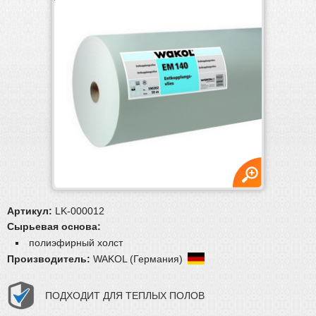
Плинтус
Паркетная химия
Масла и краски
Инструмент и расходные материалы
Ручной инструмент
Подготовка основания
Абразивы
Запчасти для шлиф.машин
Материалы для реставрации
Артикул:
LK-000012
Сырьевая основа:
полиэфирный холст
Производитель:
WAKOL (Германия)
ПОДХОДИТ ДЛЯ ТЕПЛЫХ ПОЛОВ