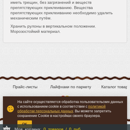
иметь трещин, без загрязнений и веществ
препятствующих приклеиванию. Вещества
препятствующих приклеиванию необходимо удалить
механическим путём.
Хранить рулоны в вертикальном положении.
Морозостойкий материал.
Прайс-листы
Лайфхаки по паркету
Каталог товар
На сайте осуществляется обработка пользовательских данных
с использованием cookie в соответствии с
политикой
Вконтакте
YouTube
обработки персональных данных
. Вы можете запретить
сохранение Cookie в настройках своего браузера.
OK
Моя корзина:
0 товаров / 0 руб.