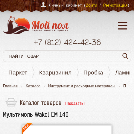
Личный кабинет (
Войти
/
Регистрация
)
+7
(812)
424-42-36
Паркет
Кварцвинил
Пробка
Ламин
Главная
Каталог
Инструмент и расходные материалы
Подготовка основания
Каталог товаров
Паркет
Мультимоль Wakol EM 140
Кварцвинил
Пробка
Ламинат