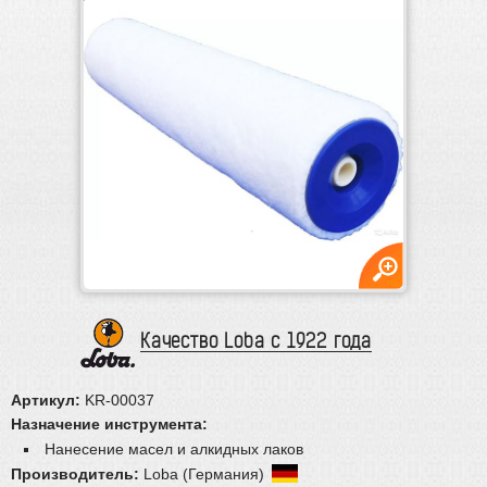
Плинтус
Паркетная химия
Масла и краски
Инструмент и расходные материалы
Ручной инструмент
Подготовка основания
Абразивы
Запчасти для шлиф.машин
Материалы для реставрации
Качество Loba с 1922 года
Артикул:
KR-00037
Назначение инструмента:
Нанесение масел и алкидных лаков
Производитель:
Loba (Германия)