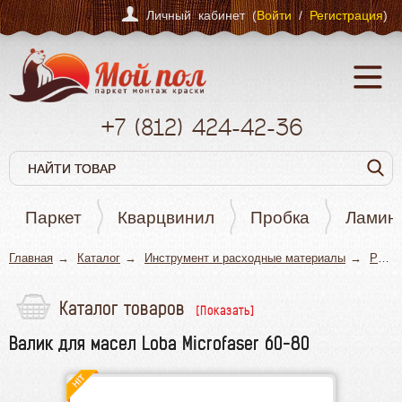
Личный кабинет (
Войти
/
Регистрация
)
+7
(812)
424-42-36
Паркет
Кварцвинил
Пробка
Ламин
Главная
Каталог
Инструмент и расходные материалы
Ручной инструмент
Каталог товаров
Паркет
Валик для масел Loba Microfaser 60-80
Кварцвинил
Пробка
Ламинат