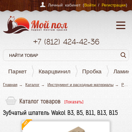
Личный кабинет (
Войти
/
Регистрация
)
+7
(812)
424-42-36
Паркет
Кварцвинил
Пробка
Ламин
Главная
Каталог
Инструмент и расходные материалы
Ручной инструмент
Каталог товаров
Паркет
Зубчатый шпатель Wakol B3, B5, B11, B13, B15
Кварцвинил
Пробка
Ламинат