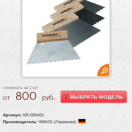
Плинтус
Паркетная химия
Масла и краски
Инструмент и расходные материалы
Ручной инструмент
Подготовка основания
Абразивы
Запчасти для шлиф.машин
Материалы для реставрации
стоимость за 1 шт:
800
ВЫБРАТЬ МОДЕЛЬ
Артикул:
KR-000401
Производитель:
WAKOL (Германия)