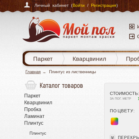
Личный кабинет (
Войти
/
Регистрация
)
Паркет
Кварцвинил
Про
Главная
Плинтус из лиственницы
Каталог товаров
СТОИМОСТЬ:
Паркет
ЗА ПОГ. МЕТР
Кварцвинил
Пробка
ПО ЦВЕТУ:
Ламинат
Плинтус
Плинтус
ПЕРЕКРЫ