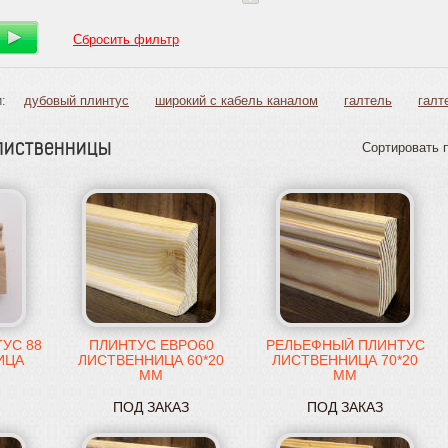
Сбросить фильтр
:
дубовый плинтус
широкий с кабель каналом
галтель
галт
лиственницы
Сортировать п
УС 88
ПЛИНТУС ЕВРО60
РЕЛЬЕФНЫЙ ПЛИНТУС
ИЦА
ЛИСТВЕННИЦА 60*20
ЛИСТВЕННИЦА 70*20
ММ
ММ
ПОД ЗАКАЗ
ПОД ЗАКАЗ