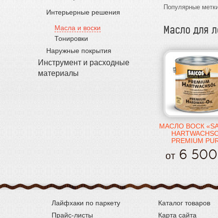
Популярные метки
Интерьерные решения
Масла и воски
Масло для 
Тонировки
Наружные покрытия
Инструмент и расходные
материалы
МАСЛО ВОСК «S
HARTWACHS
PREMIUM PU
6 500
от
Лайфхаки по паркету
Каталог товаров
Прайс-листы
Карта сайта