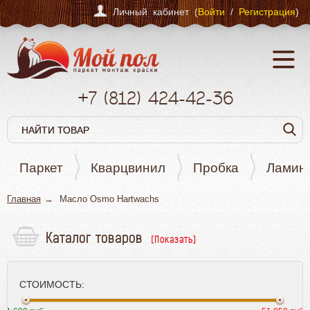
Личный кабинет (
Войти
/
Регистрация
)
+7
(812)
424-42-36
Паркет
Кварцвинил
Пробка
Ламин
Главная
Масло Osmo Hartwachs
Каталог товаров
Паркет
Кварцвинил
СТОИМОСТЬ:
Пробка
Ламинат