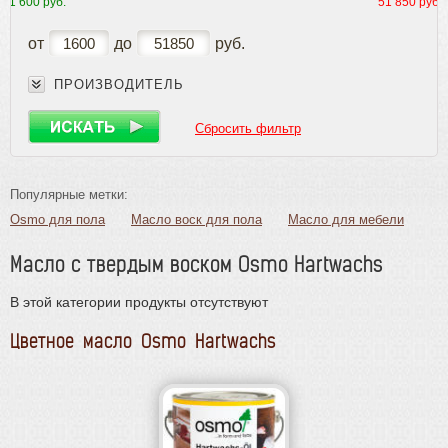
1 600 руб.
51 850 руб.
Плинтус
Паркетная химия
от
до
руб.
Масла и краски
ПРОИЗВОДИТЕЛЬ
Интерьерные решения
Масла и воски
Сбросить фильтр
Тонировки
Наружные покрытия
Популярные метки:
Инструмент и расходные материалы
Osmo для пола
Масло воск для пола
Масло для мебели
Масло для столешниц
Масло воск для дерева
Масло с твердым воском Osmo Hartwachs
Масло для дерева
NeoOil
Воск для мебели
Масло для мебели и столешниц
Масло Lobasol
В этой категории продукты отсутствуют
Масло Saicos
Osmo Hartwachs
Масло для лестницы
Цветное масло Osmo Hartwachs