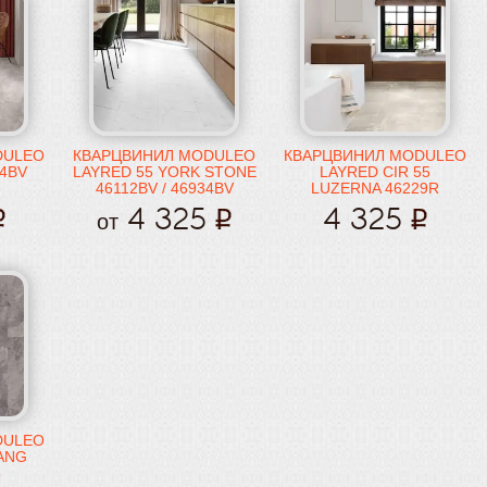
DULEO
КВАРЦВИНИЛ MODULEO
КВАРЦВИНИЛ MODULEO
34BV
LAYRED 55 YORK STONE
LAYRED CIR 55
46112BV / 46934BV
LUZERNA 46229R
4 325
4 325
от
DULEO
ANG
8