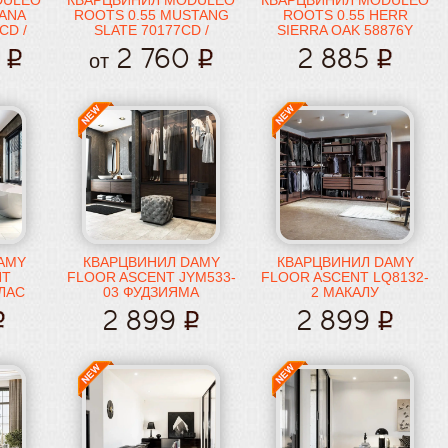
DULEO
КВАРЦВИНИЛ MODULEO
КВАРЦВИНИЛ MODULEO
IANA
ROOTS 0.55 MUSTANG
ROOTS 0.55 HERR
CD /
SLATE 70177CD /
SIERRA OAK 58876Y
70939CD
2 760
2 885
от
AMY
КВАРЦВИНИЛ DAMY
КВАРЦВИНИЛ DAMY
NT
FLOOR ASCENT JYM533-
FLOOR ASCENT LQ8132-
ЛАС
03 ФУДЗИЯМА
2 МАКАЛУ
2 899
2 899