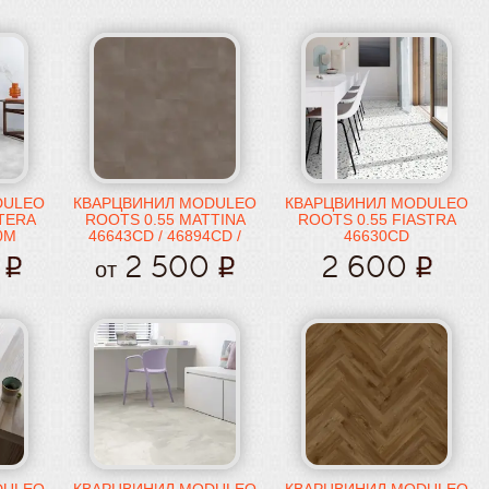
DULEO
КВАРЦВИНИЛ MODULEO
КВАРЦВИНИЛ MODULEO
TERA
ROOTS 0.55 MATTINA
ROOTS 0.55 FIASTRA
0M
46643CD / 46894CD /
46630CD
46930CD
2 500
2 600
от