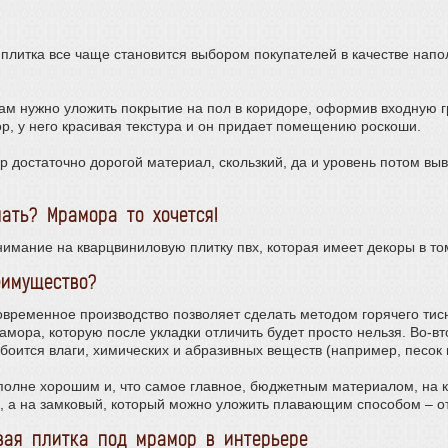
плитка все чаще становится выбором покупателей в качестве напо
 вам нужно уложить покрытие на пол в коридоре, оформив входную 
р, у него красивая текстура и он придает помещению роскоши.
р достаточно дорогой материал, скользкий, да и уровень потом 
ать? Мрамора то хочется!
нимание на кварцвиниловую плитку пвх, которая имеет декоры в то
еимущество?
современное производство позволяет сделать методом горячего тис
амора, которую после укладки отличить будет просто нельзя. Во-в
 боится влаги, химических и абразивных веществ (например, песок 
полне хорошим и, что самое главное, бюджетным материалом, на 
м., а на замковый, который можно уложить плавающим способом – от
вая плитка под мрамор в интерьере