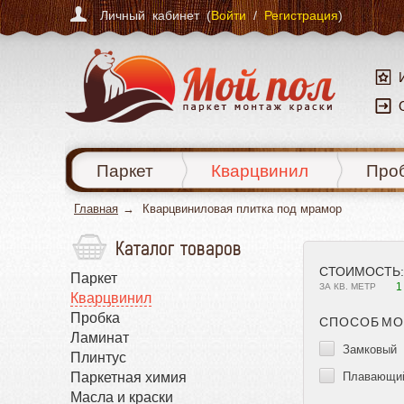
Личный кабинет (
Войти
/
Регистрация
)
Паркет
Кварцвинил
Про
Главная
Кварцвиниловая плитка под мрамор
Каталог товаров
СТОИМОСТЬ:
Паркет
1
ЗА КВ. МЕТР
Кварцвинил
Пробка
СПОСОБ МО
Ламинат
Замковый
Плинтус
Паркетная химия
Плавающи
Масла и краски