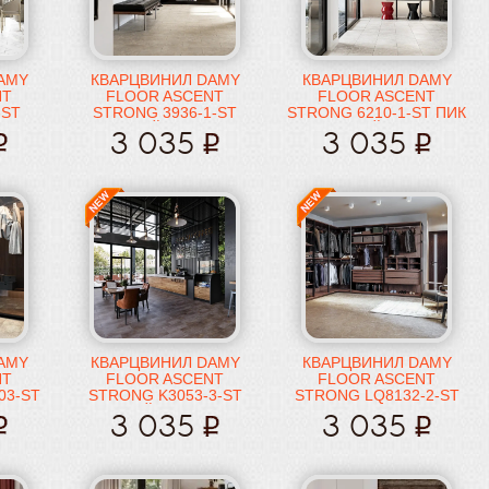
AMY
КВАРЦВИНИЛ DAMY
КВАРЦВИНИЛ DAMY
NT
FLOOR ASCENT
FLOOR ASCENT
-ST
STRONG 3936-1-ST
STRONG 6210-1-ST ПИК
ЭЙГЕР
ЛАЙЛА
3 035
3 035
AMY
КВАРЦВИНИЛ DAMY
КВАРЦВИНИЛ DAMY
NT
FLOOR ASCENT
FLOOR ASCENT
03-ST
STRONG K3053-3-ST
STRONG LQ8132-2-ST
ВАЙСХОРН
МАКАЛУ
3 035
3 035