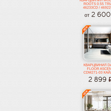
КВАРЦВИНИЛ MO
ROOTS 0.55 TR
46233CD / 46922
46990CD
2 600
от
КВАРЦВИНИЛ D
FLOOR ASCE
CDM271-03 КАЙ
2 899