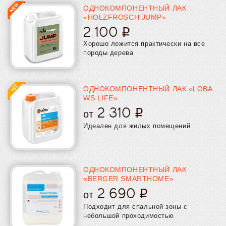
полиуретановые
полиуретановые (водные)
алкидные
ОДНОКОМПОНЕНТНЫЙ ЛАК
однокомпонентные
двухкомпонентные
немецкие
adesiv
«HOLZFROSCH JUMP»
neolux
loba
lobadur для пробки
двухкомпонентные Loba
2 100
Хорошо ложится практически на все
породы дерева
ОДНОКОМПОНЕНТНЫЙ ЛАК «LOBA
WS LIFE»
2 310
от
Идеален для жилых помещений
ОДНОКОМПОНЕНТНЫЙ ЛАК
«BERGER SMARTHOME»
2 690
от
Подходит для спальной зоны с
небольшой проходимостью