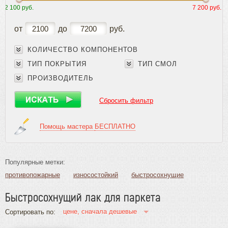
2 100 руб.
7 200 руб.
Плинтус
Паркетная химия
от
до
руб.
Клеи
Лаки
КОЛИЧЕСТВО КОМПОНЕНТОВ
ТИП ПОКРЫТИЯ
ТИП СМОЛ
Грунтовка для лака
Лак для паркета
ПРОИЗВОДИТЕЛЬ
Шпатлевки
Красители для дерева
Сбросить фильтр
Специальные покрытия
Средства по уходу
Помощь мастера
БЕСПЛАТНО
Герметики
Подготовка и ремонт основания
Масла и краски
Популярные метки:
Инструмент и расходные материалы
противопожарные
износостойкий
быстросохнущие
без запаха
быстросохнущие (водные)
Быстросохнущий лак для паркета
износостойкие и влагостойкие
износостойкие (водные)
быстросохнущие без запаха
матовые
глянцевые
цене, сначала дешевые
Сортировать по:
для пробки
для яхт
водные
масляные