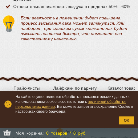
Относительная влажность воздуха в пределах 50% - 60%
Если влажность в помещении будет повышена,
процесс высыхания лака может затянуться. Или
наоборот, при слишком сухом климате лак будет
высыхать слишком быстро, что помешает его
качественному нанесению.
Прайс-листы
Лайфхаки по паркету
Каталог товар
На сайте осуществляется обработка пользовательских данных с
использованием cookie в соответствии с
политикой обработки
персональных данных
. Вы можете запретить сохранение Cookie в
Вконтакте
YouTube
настройках своего браузера.
OK
Моя корзина:
0 товаров / 0 руб.
Политика обработки персональных данных
|
Согласие на обработку