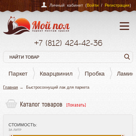
Личный кабинет (
Войти
/
Регистрация
)
+7
(812)
424-42-36
Паркет
Кварцвинил
Пробка
Ламин
Главная
Быстросохнущий лак для паркета
Каталог товаров
Паркет
Кварцвинил
СТОИМОСТЬ:
Пробка
ЗА ЛИТР
Ламинат