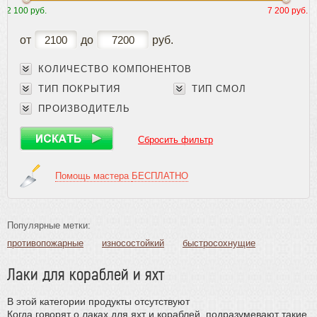
2 100 руб.
7 200 руб.
Плинтус
Паркетная химия
от
до
руб.
Клеи
Лаки
КОЛИЧЕСТВО КОМПОНЕНТОВ
ТИП ПОКРЫТИЯ
ТИП СМОЛ
Грунтовка для лака
Лак для паркета
ПРОИЗВОДИТЕЛЬ
Шпатлевки
Красители для дерева
Сбросить фильтр
Специальные покрытия
Средства по уходу
Помощь мастера
БЕСПЛАТНО
Герметики
Подготовка и ремонт основания
Масла и краски
Популярные метки:
Инструмент и расходные материалы
противопожарные
износостойкий
быстросохнущие
без запаха
быстросохнущие (водные)
Лаки для кораблей и яхт
износостойкие и влагостойкие
износостойкие (водные)
быстросохнущие без запаха
матовые
глянцевые
В этой категории продукты отсутствуют
для пробки
для яхт
водные
масляные
Когда говорят о лаках для яхт и кораблей, подразумевают такие