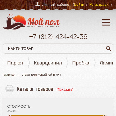
Личный кабинет (
Войти
/
Регистрация
)
+7
(812)
424-42-36
Паркет
Кварцвинил
Пробка
Ламин
Главная
Лаки для кораблей и яхт
Каталог товаров
Паркет
Кварцвинил
СТОИМОСТЬ:
Пробка
ЗА ЛИТР
Ламинат