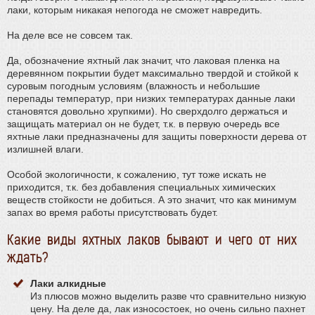
полиуретановые
полиуретановые (водные)
алкидные
лаки, которым никакая непогода не сможет навредить.
однокомпонентные
двухкомпонентные
немецкие
adesiv
neolux
loba
lobadur для пробки
двухкомпонентные Loba
На деле все не совсем так.
Да, обозначение яхтный лак значит, что лаковая пленка на
деревянном покрытии будет максимально твердой и стойкой к
суровым погодным условиям (влажность и небольшие
перепады температур, при низких температурах данные лаки
становятся довольно хрупкими). Но сверхдолго держаться и
защищать материал он не будет, т.к. в первую очередь все
яхтные лаки предназначены для защиты поверхности дерева от
излишней влаги.
Особой экологичности, к сожалению, тут тоже искать не
приходится, т.к. без добавления специальных химических
веществ стойкости не добиться. А это значит, что как минимум
запах во время работы присутствовать будет.
Какие виды яхтных лаков бывают и чего от них
ждать?
Лаки алкидные
Из плюсов можно выделить разве что сравнительно низкую
цену. На деле да, лак износостоек, но очень сильно пахнет