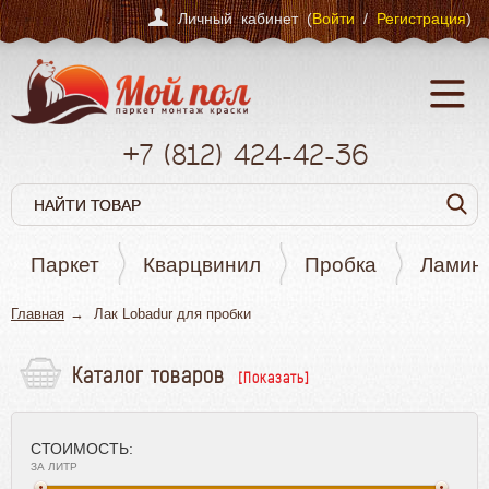
Личный кабинет (
Войти
/
Регистрация
)
+7
(812)
424-42-36
Паркет
Кварцвинил
Пробка
Ламин
Главная
Лак Lobadur для пробки
Каталог товаров
Паркет
Кварцвинил
СТОИМОСТЬ:
Пробка
ЗА ЛИТР
Ламинат