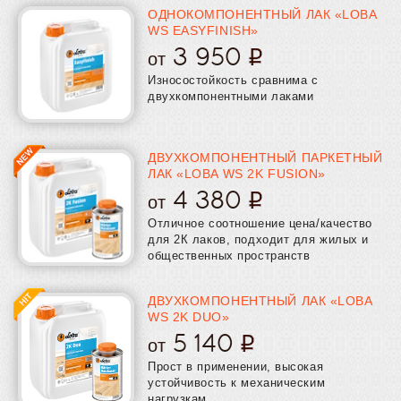
полиуретановые
полиуретановые (водные)
алкидные
ОДНОКОМПОНЕНТНЫЙ ЛАК «LOBA
однокомпонентные
двухкомпонентные
немецкие
adesiv
WS EASYFINISH»
neolux
loba
lobadur для пробки
двухкомпонентные Loba
3 950
от
Износостойкость сравнима с
двухкомпонентными лаками
ДВУХКОМПОНЕНТНЫЙ ПАРКЕТНЫЙ
ЛАК «LOBA WS 2K FUSION»
4 380
от
Отличное соотношение цена/качество
для 2К лаков, подходит для жилых и
общественных пространств
ДВУХКОМПОНЕНТНЫЙ ЛАК «LOBA
WS 2K DUO»
5 140
от
Прост в применении, высокая
устойчивость к механическим
нагрузкам.