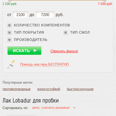
2 100 руб.
7 200 руб.
Плинтус
Паркетная химия
от
до
руб.
Клеи
Лаки
КОЛИЧЕСТВО КОМПОНЕНТОВ
ТИП ПОКРЫТИЯ
ТИП СМОЛ
Грунтовка для лака
Лак для паркета
ПРОИЗВОДИТЕЛЬ
Шпатлевки
Красители для дерева
Сбросить фильтр
Специальные покрытия
Средства по уходу
Помощь мастера
БЕСПЛАТНО
Герметики
Подготовка и ремонт основания
Масла и краски
Популярные метки:
Инструмент и расходные материалы
противопожарные
износостойкий
быстросохнущие
без запаха
быстросохнущие (водные)
Лак Lobadur для пробки
износостойкие и влагостойкие
износостойкие (водные)
быстросохнущие без запаха
матовые
глянцевые
цене, сначала дешевые
Сортировать по:
для пробки
для яхт
водные
масляные