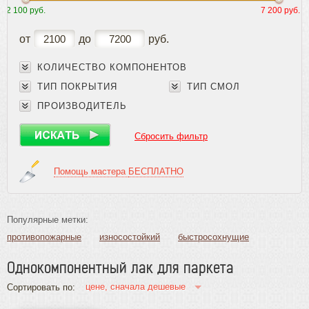
2 100 руб.
7 200 руб.
Плинтус
Паркетная химия
от
до
руб.
Клеи
Лаки
КОЛИЧЕСТВО КОМПОНЕНТОВ
ТИП ПОКРЫТИЯ
ТИП СМОЛ
Грунтовка для лака
Лак для паркета
ПРОИЗВОДИТЕЛЬ
Шпатлевки
Красители для дерева
Сбросить фильтр
Специальные покрытия
Средства по уходу
Помощь мастера
БЕСПЛАТНО
Герметики
Подготовка и ремонт основания
Масла и краски
Популярные метки:
Инструмент и расходные материалы
противопожарные
износостойкий
быстросохнущие
без запаха
быстросохнущие (водные)
Однокомпонентный лак для паркета
износостойкие и влагостойкие
износостойкие (водные)
быстросохнущие без запаха
матовые
глянцевые
цене, сначала дешевые
Сортировать по:
для пробки
для яхт
водные
масляные