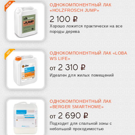
полиуретановые
полиуретановые (водные)
алкидные
ОДНОКОМПОНЕНТНЫЙ ЛАК
однокомпонентные
двухкомпонентные
немецкие
adesiv
«HOLZFROSCH JUMP»
neolux
loba
lobadur для пробки
двухкомпонентные Loba
2 100
Хорошо ложится практически на все
породы дерева
ОДНОКОМПОНЕНТНЫЙ ЛАК «LOBA
WS LIFE»
2 310
от
Идеален для жилых помещений
ОДНОКОМПОНЕНТНЫЙ ЛАК
«BERGER SMARTHOME»
2 690
от
Подходит для спальной зоны с
небольшой проходимостью