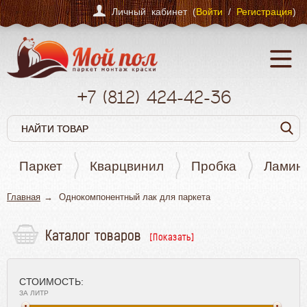
Личный кабинет (
Войти
/
Регистрация
)
+7
(812)
424-42-36
Паркет
Кварцвинил
Пробка
Ламин
Главная
Однокомпонентный лак для паркета
Каталог товаров
Паркет
Кварцвинил
СТОИМОСТЬ:
Пробка
ЗА ЛИТР
Ламинат